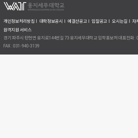
개인정보처리방침
I
대학정보공시
I
예결산공고
I
입찰공고
I
오시는길
I
자
원격지원 서비스
경기 파주시 탄현면 웅지로144번길 73 웅지세무대학교 입학홍보처 대표전화 : 031
FAX : 031-940-3139