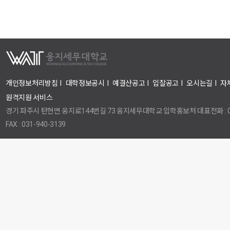
개인정보처리방침
I
대학정보공시
I
예결산공고
I
입찰공고
I
오시는길
I
자
원격지원 서비스
경기 파주시 탄현면 웅지로144번길 73 웅지세무대학교 입학홍보처 대표전화 : 031
FAX : 031-940-3139