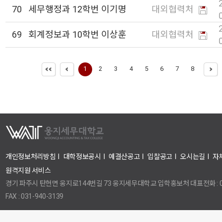
70
세무행정과 12학번 이기명
대외협력처
69
회계정보과 10학번 이상훈
대외협력처
1
2
3
4
5
6
7
8
개인정보처리방침
I
대학정보공시
I
예결산공고
I
입찰공고
I
오시는길
I
자
원격지원 서비스
경기 파주시 탄현면 웅지로144번길 73 웅지세무대학교 입학홍보처 대표전화 : 031
FAX : 031-940-3139