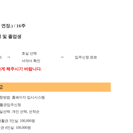
 연장
.) / 16
주
 및 졸업생
호실 선택
의
⇒
⇒
입주신청 완료
서약서 확인
하게 해주시기 바랍니다
.
고
청방법
:
홈페이지 입시시스템
활관입주신청
실선택
:
개인 선택
,
선착순
생활관 3
인실
: 100,000
원
활관
4
인실
: 100,000
원