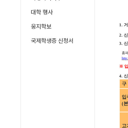
대학 행사
1.
거
웅지학보
2.
신
국제학생증 신청서
3.
신
홈페
http
※
입
4.
신
구
입
(
고