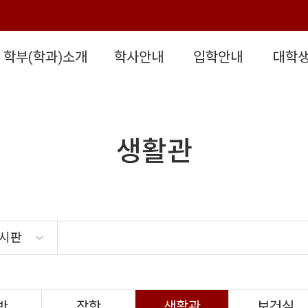
학부(학과)소개
학사안내
입학안내
대학
생활관
게시판
반
장학
생활관
보건실