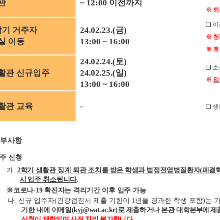
관
~ 12:00
이전까지
※
퇴
❑
이
학기 거주자
24.02.23.(금
)
※
청
실 이동
13:00 ~ 16:00
※
호
24.02.24.(토
)
❑
호
활관 신규입주
24.02.25.(일
)
※
입
13:00 ~ 16:00
활관 교육
-
❑
생
부사항
주 신청
가
.
2
학기 생활관
징계 퇴관
조치를 받은
학생과 법정전염병질환자
(
폐결
시
입주 취소됩니다
.
※
코로나
-19
확진자는 격리기간 이후 입주 가능
나
.
신규 입주자
(
건강검진서 제출 기한이
1
년을 경과한 학생 포함
)
는 
기한 내에 이메일
(kyj@wat.ac.kr)
로 제출하거나 본관 대학
본부에 제
신청이 제한되며 사전 처리 불가합니다
.