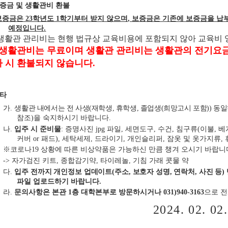
증금 및 생활관비 환불
보증금은
23
학년도
1
학기부터 받지 않으며
,
보증금은 기존에 보증금을 납
예정입니다
.
생활관 관리비는 현행 법규상 교육비용에 포함되지 않아 교육비
생활관비는 무료이며 생활관 관리비는 생활관의 전기요
 시 환불되지 않습니다
.
타
가
.
생활관 내에서는 전 사생
(
재학생
,
휴학생
,
졸업생
(
희망고시 포함
))
동일
참조
)
을 숙지하시기 바랍니다
.
나
.
입주 시 준비물
:
증명사진
jpg
파일
,
세면도구
,
수건
,
침구류
(
이불
,
베
커버
or
패드
),
세탁세제
,
드라이기
,
개인슬리퍼
,
잠옷 및 옷가지류
,
※
코로나
19
상황에 따른 비상약품은 가능하신 만큼 챙겨 오시기 바랍니
->
자가검진 키트
,
종합감기약
,
타이레놀
,
기침 가래 콧물 약
다
.
입주 전까지 개인정보 업데이트
(
주소
,
보호자 성명
,
연락처
,
사진 등
)
파일 업로드하기 바랍니다
.
라
.
문의사항은 본관
1
층 대학본부로 방문하시거나
031)940-3163
으로 
2024. 02. 02.