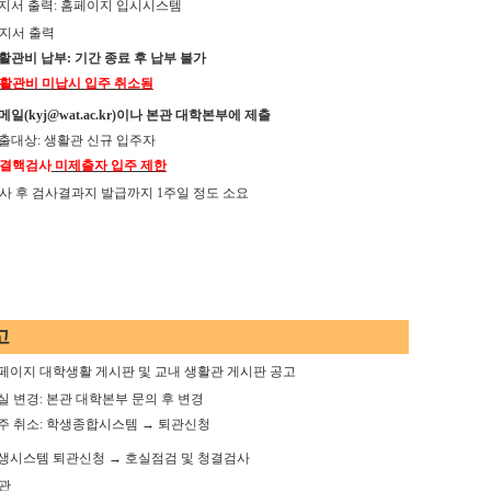
지서 출력
:
홈페이지 입시시스템
지서 출력
활관비 납부
:
기간 종료 후 납부 불가
활관비 미납시 입주 취소됨
메일
(kyj@wat.ac.kr)
이나 본관 대학본부에 제출
출대상
:
생활관 신규 입주자
결핵검사
미제출자 입주 제한
사 후 검사결과지 발급까지
1
주일 정도 소요
고
페이지 대학생활 게시판 및 교내 생활관 게시판 공고
실 변경
:
본관 대학본부 문의 후 변경
주 취소
:
학생종합시스템
→
퇴관신청
생시스템 퇴관신청
→
호실점검 및 청결검사
관